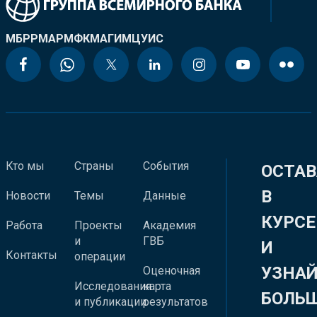
МБРР
МАР
МФК
МАГИ
МЦУИС
Кто мы
Страны
События
ОСТАВ
В
Новости
Темы
Данные
КУРСЕ
Работа
Проекты
Академия
и
ГВБ
И
Контакты
операции
УЗНА
Оценочная
Исследования
карта
БОЛЬ
и публикации
результатов