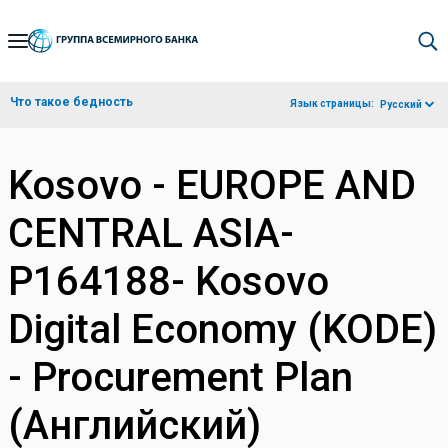
Skip
to
Main
Что такое бедность
Язык страницы:
Русский
Navigation
Kosovo - EUROPE AND
CENTRAL ASIA-
P164188- Kosovo
Digital Economy (KODE)
- Procurement Plan
(Английский)