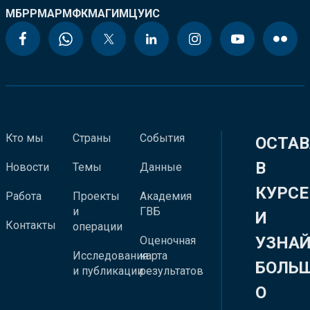
МБРР
МАР
МФК
МАГИ
МЦУИС
Кто мы
Страны
События
ОСТАВ
В
Новости
Темы
Данные
КУРСЕ
Работа
Проекты
Академия
и
ГВБ
И
Контакты
операции
УЗНА
Оценочная
Исследования
карта
БОЛЬ
и публикации
результатов
О