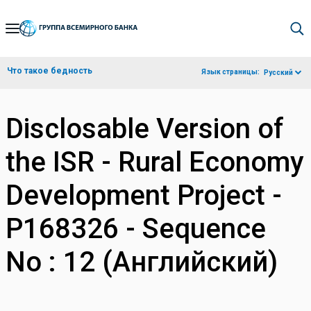
Skip
to
Main
Что такое бедность
Язык страницы:
Русский
Navigation
Disclosable Version of
the ISR - Rural Economy
Development Project -
P168326 - Sequence
No : 12 (Английский)