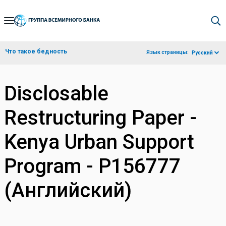
Skip
to
Main
Что такое бедность
Язык страницы:
Русский
Navigation
Disclosable
Restructuring Paper -
Kenya Urban Support
Program - P156777
(Английский)