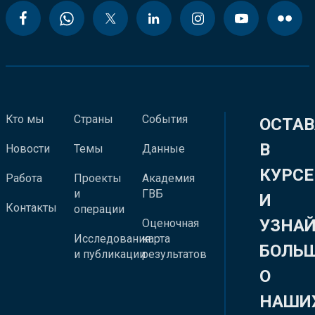
Кто мы
Страны
События
ОСТАВ
В
Новости
Темы
Данные
КУРСЕ
Работа
Проекты
Академия
и
ГВБ
И
Контакты
операции
УЗНА
Оценочная
Исследования
карта
БОЛЬ
и публикации
результатов
О
НАШИ