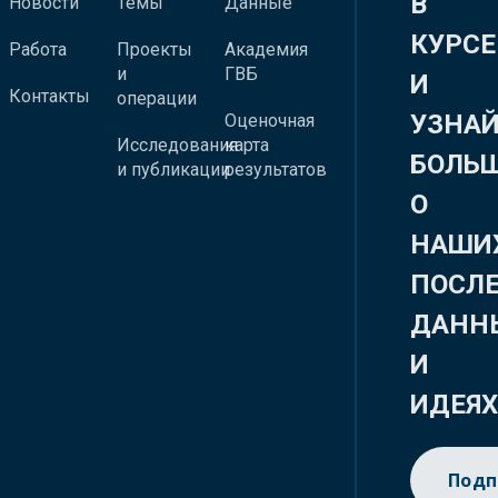
В
Новости
Темы
Данные
КУРСЕ
Работа
Проекты
Академия
и
ГВБ
И
Контакты
операции
УЗНА
Оценочная
Исследования
карта
БОЛЬ
и публикации
результатов
О
НАШИ
ПОСЛ
ДАНН
И
ИДЕЯ
Подп