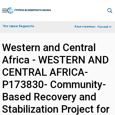
Skip
to
Main
Что такое бедность
Язык страницы:
Русский
Navigation
Western and Central
Africa - WESTERN AND
CENTRAL AFRICA-
P173830- Community-
Based Recovery and
Stabilization Project for