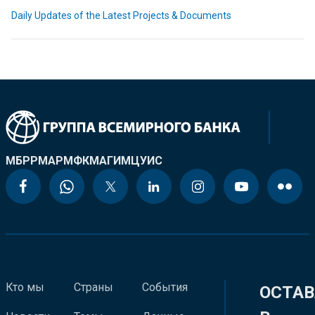
Daily Updates of the Latest Projects & Documents
МБРР
МАР
МФК
МАГИ
МЦУИС
Кто мы
Страны
События
ОСТАВ