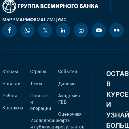
МБРР
МАР
МФК
МАГИ
МЦУИС
Кто мы
Страны
События
ОСТАВ
В
Новости
Темы
Данные
КУРСЕ
Работа
Проекты
Академия
и
ГВБ
И
Контакты
операции
УЗНА
Оценочная
Исследования
карта
БОЛЬ
и публикации
результатов