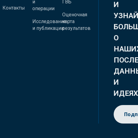
и
ГВБ
И
Контакты
операции
УЗНА
Оценочная
Исследования
карта
БОЛЬ
и публикации
результатов
О
НАШИ
ПОСЛ
ДАНН
И
ИДЕЯ
Подп