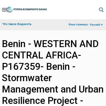
Skip
to
Main
Что такое бедность
Язык страницы:
Русский
Navigation
Benin - WESTERN AND
CENTRAL AFRICA-
P167359- Benin -
Stormwater
Management and Urban
Resilience Project -