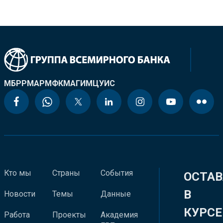
МБРР
МАР
МФК
МАГИ
МЦУИС
Кто мы
Страны
События
ОСТАВ
В
Новости
Темы
Данные
КУРСЕ
Работа
Проекты
Академия