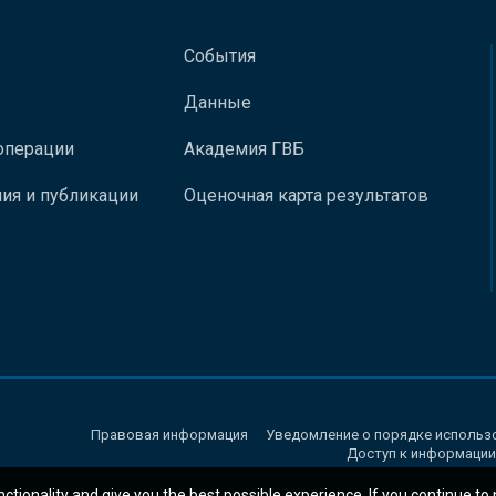
События
Данные
операции
Академия ГВБ
ия и публикации
Оценочная карта результатов
Правовая информация
Уведомление о порядке использ
Доступ к информации
nctionality and give you the best possible experience. If you continue to