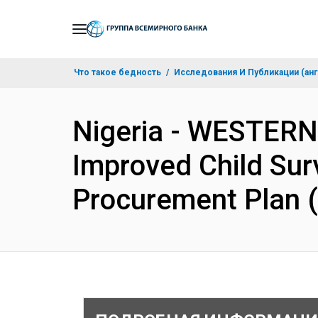
Skip
to
Main
Что такое бедность
Исследования И Публикации (анг
Navigation
Nigeria - WESTER
Improved Child Sur
Procurement Plan 