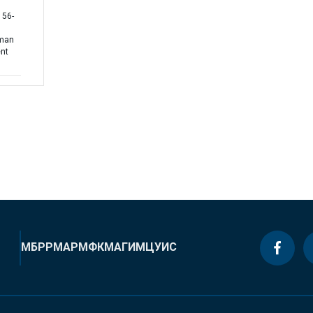
156-
uman
ent
МБРР
МАР
МФК
МАГИ
МЦУИС