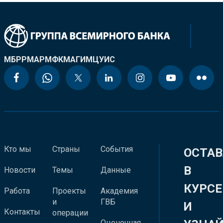
МБРР
МАР
МФК
МАГИ
МЦУИС
Кто мы
Страны
События
ОСТАВ
В
Новости
Темы
Данные
КУРСЕ
Работа
Проекты
Академия
и
ГВБ
И
Контакты
операции
Оценочная