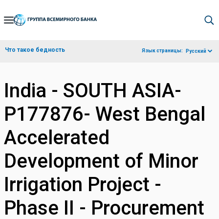
Skip
to
Main
Что такое бедность
Язык страницы:
Русский
Navigation
India - SOUTH ASIA-
P177876- West Bengal
Accelerated
Development of Minor
Irrigation Project -
Phase II - Procurement