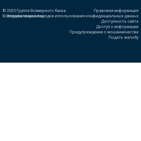
© 2025 Группа Всемирного банка.
Правовая информация
Все права сохранены.
Уведомление о порядке использования конфиденциальных данных
Доступность сайта
Доступ к информации
Предупреждение о мошенничестве
Подать жалобу