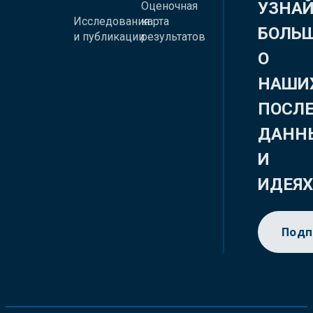
УЗНА
Оценочная
Исследования
карта
БОЛЬ
и публикации
результатов
О
НАШИ
ПОСЛ
ДАНН
И
ИДЕЯ
Подп