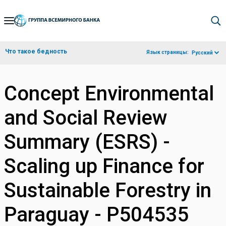
Skip
to
Main
Что такое бедность
Язык страницы:
Русский
Navigation
Concept Environmental
and Social Review
Summary (ESRS) -
Scaling up Finance for
Sustainable Forestry in
Paraguay - P504535