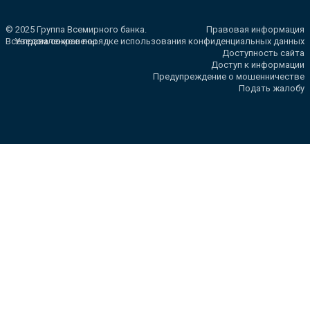
© 2025 Группа Всемирного банка.
Правовая информация
Все права сохранены.
Уведомление о порядке использования конфиденциальных данных
Доступность сайта
Доступ к информации
Предупреждение о мошенничестве
Подать жалобу