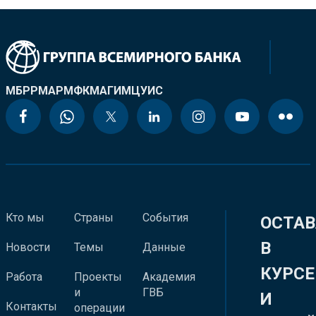
МБРР
МАР
МФК
МАГИ
МЦУИС
Кто мы
Страны
События
ОСТАВ
В
Новости
Темы
Данные
КУРСЕ
Работа
Проекты
Академия
и
ГВБ
И
Контакты
операции