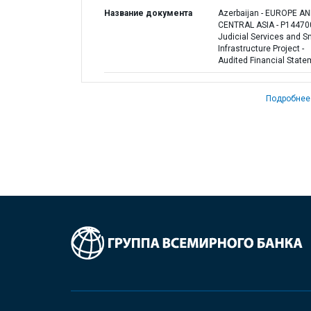
Название документа
Azerbaijan - EUROPE A
CENTRAL ASIA - P144700
Judicial Services and S
Infrastructure Project -
Audited Financial State
Подробнее