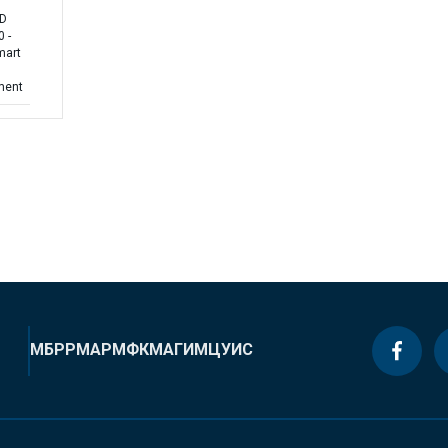
ND
 -
mart
ment
МБРР
МАР
МФК
МАГИ
МЦУИС