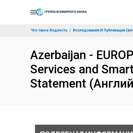
Skip
to
Main
Что такое бедность
Исследования И Публикации (анг
Navigation
Azerbaijan - EURO
Services and Smart 
Statement (Англи