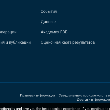
События
Данные
операции
Академия ГВБ
ия и публикации
Оценочная карта результатов
Правовая информация
Уведомление о порядке использ
Доступ к информации
nctionality and give you the best possible experience. If you continue to