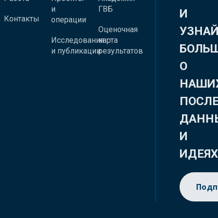
и
ГВБ
И
Контакты
операции
УЗНА
Оценочная
Исследования
карта
БОЛЬ
и публикации
результатов
О
НАШИ
ПОСЛ
ДАНН
И
ИДЕЯ
Подп