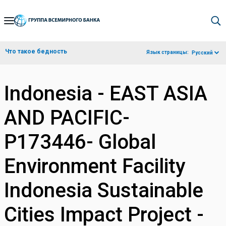
Skip
to
Main
Что такое бедность
Язык страницы:
Русский
Navigation
Indonesia - EAST ASIA
AND PACIFIC-
P173446- Global
Environment Facility
Indonesia Sustainable
Cities Impact Project -