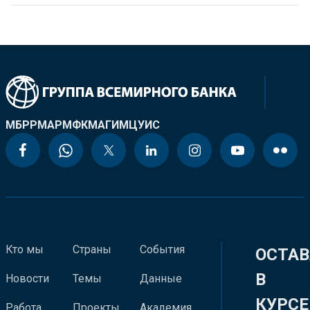
МБРР
МАР
МФК
МАГИ
МЦУИС
Кто мы
Страны
События
ОСТАВ
В
Новости
Темы
Данные
КУРСЕ
Работа
Проекты
Академия