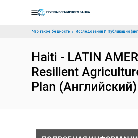
Skip
to
Main
Что такое бедность
Исследования И Публикации (анг
Navigation
Haiti - LATIN AM
Resilient Agricultu
Plan (Английский)