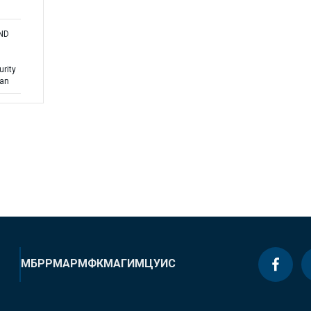
AND
urity
lan
МБРР
МАР
МФК
МАГИ
МЦУИС