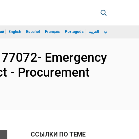
ий
English
Español
Français
Português
العربية
177072- Emergency
ect - Procurement
ССЫЛКИ ПО ТЕМЕ