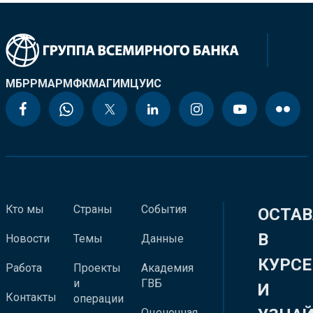
МБРР
МАР
МФК
МАГИ
МЦУИС
Кто мы
Страны
События
ОСТАВ
В
Новости
Темы
Данные
КУРСЕ
Работа
Проекты
Академия
и
ГВБ
И
Контакты
операции
Оценочная