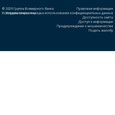
© 2025 Группа Всемирного банка.
Правовая информация
Все права сохранены.
Уведомление о порядке использования конфиденциальных данных
Доступность сайта
Доступ к информации
Предупреждение о мошенничестве
Подать жалобу