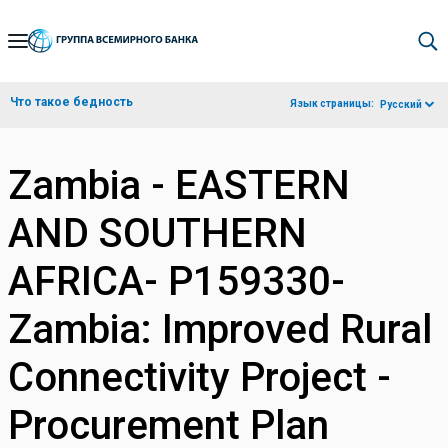
Skip
to
Main
Что такое бедность
Язык страницы:
Русский
Navigation
Zambia - EASTERN
AND SOUTHERN
AFRICA- P159330-
Zambia: Improved Rural
Connectivity Project -
Procurement Plan