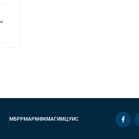
as
МБРР
МАР
МФК
МАГИ
МЦУИС