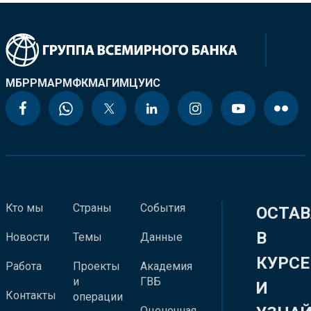
МБРР
МАР
МФК
МАГИ
МЦУИС
Кто мы
Страны
События
ОСТАВ
В
Новости
Темы
Данные
КУРСЕ
Работа
Проекты
Академия
и
ГВБ
И
Контакты
операции
Оценочная