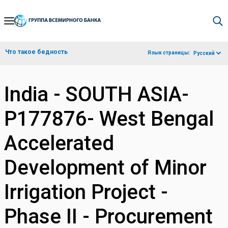
Skip
to
Main
Что такое бедность
Язык страницы:
Русский
Navigation
India - SOUTH ASIA-
P177876- West Bengal
Accelerated
Development of Minor
Irrigation Project -
Phase II - Procurement