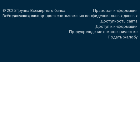
© 2025 Группа Всемирного банка.
Правовая информация
Все права сохранены.
Уведомление о порядке использования конфиденциальных данных
Доступность сайта
Доступ к информации
Предупреждение о мошенничестве
Подать жалобу