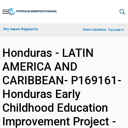
Skip
to
Main
Что такое бедность
Язык страницы:
Русский
Navigation
Honduras - LATIN
AMERICA AND
CARIBBEAN- P169161-
Honduras Early
Childhood Education
Improvement Project -