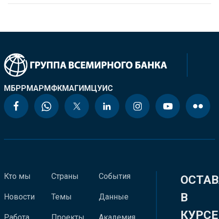
МБРР
МАР
МФК
МАГИ
МЦУИС
Кто мы
Страны
События
ОСТАВ
В
Новости
Темы
Данные
КУРСЕ
Работа
Проекты
Академия