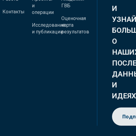
и
ГВБ
И
Контакты
операции
УЗНА
Оценочная
Исследования
карта
БОЛЬ
и публикации
результатов
О
НАШИ
ПОСЛ
ДАНН
И
ИДЕЯ
Подп