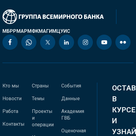
МБРР
МАР
МФК
МАГИ
МЦУИС
Кто мы
Страны
События
ОСТАВ
В
Новости
Темы
Данные
КУРСЕ
Работа
Проекты
Академия
и
ГВБ
И
Контакты
операции
УЗНА
Оценочная