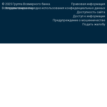
© 2025 Группа Всемирного банка.
Правовая информация
Все права сохранены.
Уведомление о порядке использования конфиденциальных данных
Доступность сайта
Доступ к информации
Предупреждение о мошенничестве
Подать жалобу