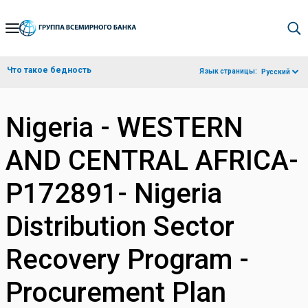
Skip
to
Main
Что такое бедность
Язык страницы:
Русский
Navigation
Nigeria - WESTERN
AND CENTRAL AFRICA-
P172891- Nigeria
Distribution Sector
Recovery Program -
Procurement Plan