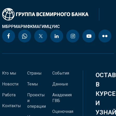
МБРР
МАР
МФК
МАГИ
МЦУИС
Кто мы
Страны
События
ОСТАВ
В
Новости
Темы
Данные
КУРСЕ
Работа
Проекты
Академия
и
ГВБ
И
Контакты
операции
УЗНА
Оценочная