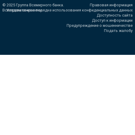
© 2025 Группа Всемирного банка.
Правовая информация
Все права сохранены.
Уведомление о порядке использования конфиденциальных данных
Доступность сайта
Доступ к информации
Предупреждение о мошенничестве
Подать жалобу