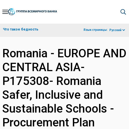
Skip
to
Main
Что такое бедность
Язык страницы:
Русский
Navigation
Romania - EUROPE AND
CENTRAL ASIA-
P175308- Romania
Safer, Inclusive and
Sustainable Schools -
Procurement Plan