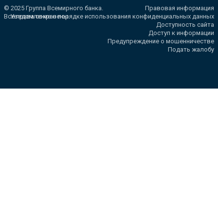
© 2025 Группа Всемирного банка.
Правовая информация
Все права сохранены.
Уведомление о порядке использования конфиденциальных данных
Доступность сайта
Доступ к информации
Предупреждение о мошенничестве
Подать жалобу