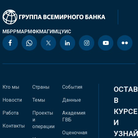
МБРР
МАР
МФК
МАГИ
МЦУИС
Кто мы
Страны
События
ОСТАВ
В
Новости
Темы
Данные
КУРСЕ
Работа
Проекты
Академия
и
ГВБ
И
Контакты
операции
УЗНА
Оценочная