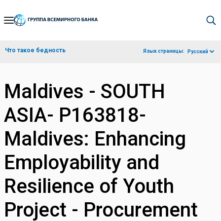
Skip
to
Main
Что такое бедность
Язык страницы:
Русский
Navigation
Maldives - SOUTH
ASIA- P163818-
Maldives: Enhancing
Employability and
Resilience of Youth
Project - Procurement