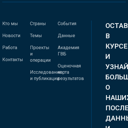
Кто мы
Страны
События
ОСТАВ
В
Новости
Темы
Данные
КУРСЕ
Работа
Проекты
Академия
и
ГВБ
И
Контакты
операции
УЗНА
Оценочная
Исследования
карта
БОЛЬ
и публикации
результатов
О
НАШИ
ПОСЛ
ДАНН