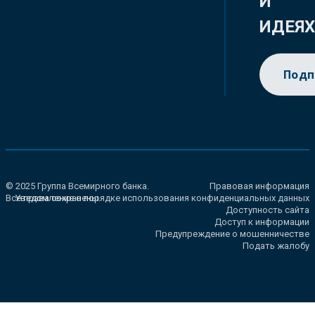
И
ИДЕЯ
Подп
© 2025 Группа Всемирного банка.
Правовая информация
Все права сохранены.
Уведомление о порядке использования конфиденциальных данных
Доступность сайта
Доступ к информации
Предупреждение о мошенничестве
Подать жалобу