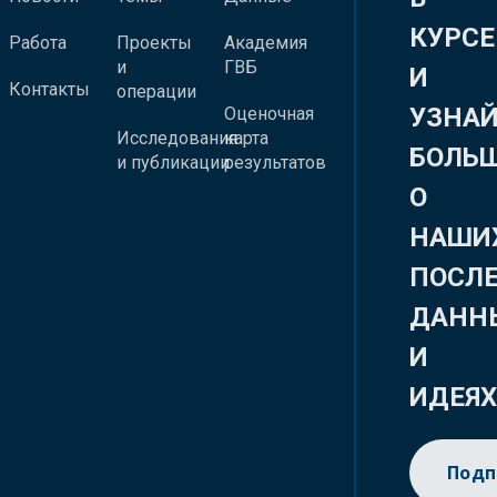
КУРСЕ
Работа
Проекты
Академия
и
ГВБ
И
Контакты
операции
УЗНА
Оценочная
Исследования
карта
БОЛЬ
и публикации
результатов
О
НАШИ
ПОСЛ
ДАНН
И
ИДЕЯ
Подп