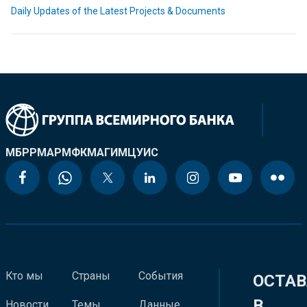
Daily Updates of the Latest Projects & Documents
МБРР
МАР
МФК
МАГИ
МЦУИС
Кто мы
Страны
События
ОСТАВ
В
Новости
Темы
Данные