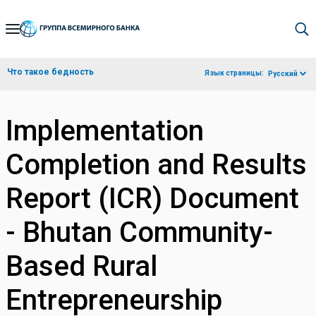
Skip
to
Main
Что такое бедность
Язык страницы:
Русский
Navigation
Implementation
Completion and Results
Report (ICR) Document
- Bhutan Community-
Based Rural
Entrepreneurship