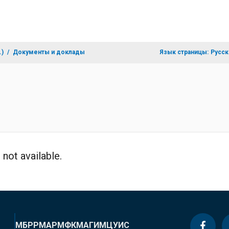
.)
Документы и доклады
Язык страницы:
Русск
not available.
МБРР
МАР
МФК
МАГИ
МЦУИС