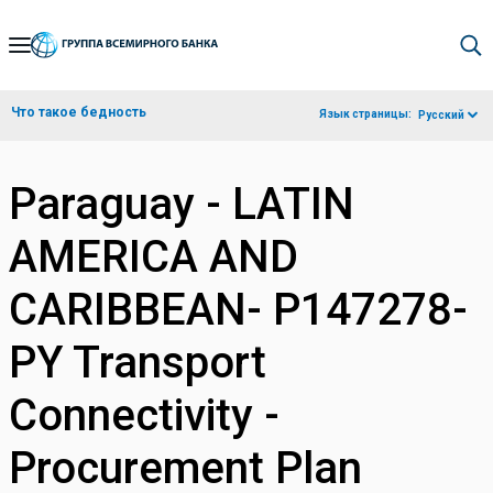
Skip
to
Main
Что такое бедность
Язык страницы:
Русский
Navigation
Paraguay - LATIN
AMERICA AND
CARIBBEAN- P147278-
PY Transport
Connectivity -
Procurement Plan