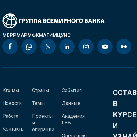
МБРР
МАР
МФК
МАГИ
МЦУИС
Кто мы
Страны
События
ОСТАВ
В
Новости
Темы
Данные
КУРСЕ
Работа
Проекты
Академия
и
ГВБ
И
Контакты
операции
УЗНА
Оценочная