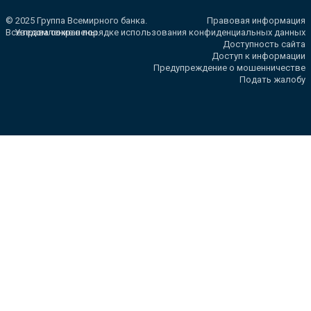
© 2025 Группа Всемирного банка.
Правовая информация
Все права сохранены.
Уведомление о порядке использования конфиденциальных данных
Доступность сайта
Доступ к информации
Предупреждение о мошенничестве
Подать жалобу