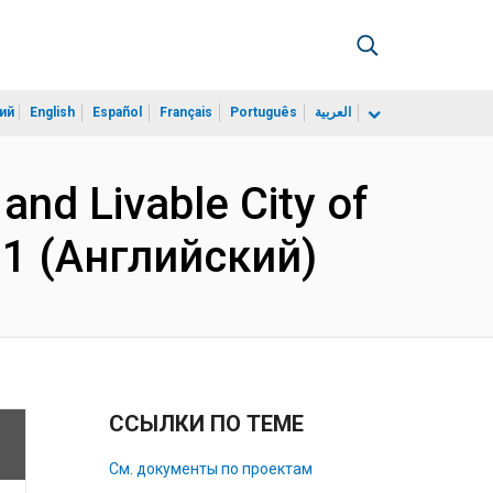
ий
English
Español
Français
Português
العربية
and Livable City of
 11 (Английский)
ССЫЛКИ ПО ТЕМЕ
См. документы по проектам