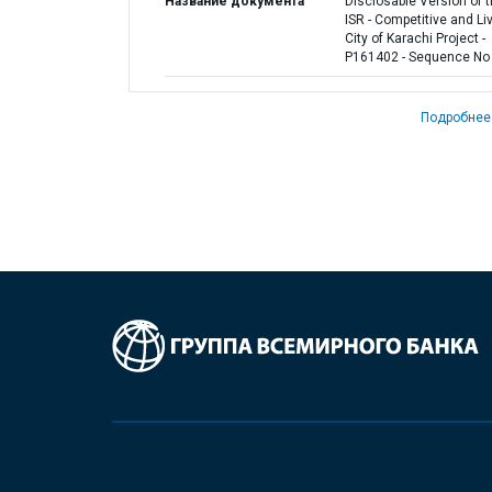
Название документа
Disclosable Version of 
ISR - Competitive and Li
City of Karachi Project -
P161402 - Sequence No 
Подробнее