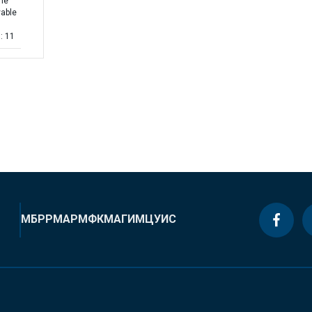
the
vable
: 11
МБРР
МАР
МФК
МАГИ
МЦУИС