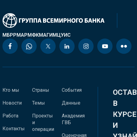
МБРР
МАР
МФК
МАГИ
МЦУИС
Кто мы
Страны
События
ОСТАВ
В
Новости
Темы
Данные
КУРСЕ
Работа
Проекты
Академия
и
ГВБ
И
Контакты
операции
УЗНА
Оценочная