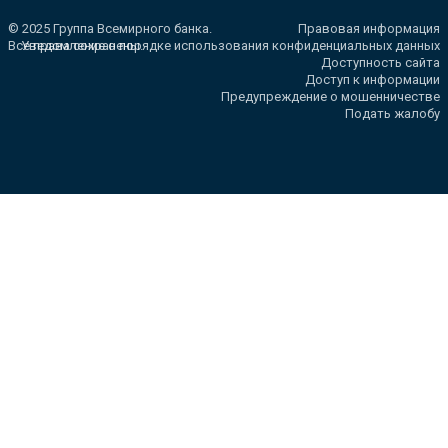
© 2025 Группа Всемирного банка.
Правовая информация
Все права сохранены.
Уведомление о порядке использования конфиденциальных данных
Доступность сайта
Доступ к информации
Предупреждение о мошенничестве
Подать жалобу