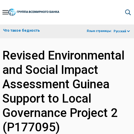
Skip
to
Main
Что такое бедность
Язык страницы:
Русский
Navigation
Revised Environmental
and Social Impact
Assessment Guinea
Support to Local
Governance Project 2
(P177095)