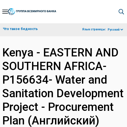
Skip
to
Main
Что такое бедность
Язык страницы:
Русский
Navigation
Kenya - EASTERN AND
SOUTHERN AFRICA-
P156634- Water and
Sanitation Development
Project - Procurement
Plan (Английский)