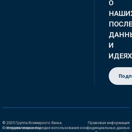
О
НАШИ
ПОСЛ
ДАНН
И
ИДЕЯ
Подп
© 2025 Группа Всемирного банка.
Правовая информация
Все права сохранены.
Уведомление о порядке использования конфиденциальных данных