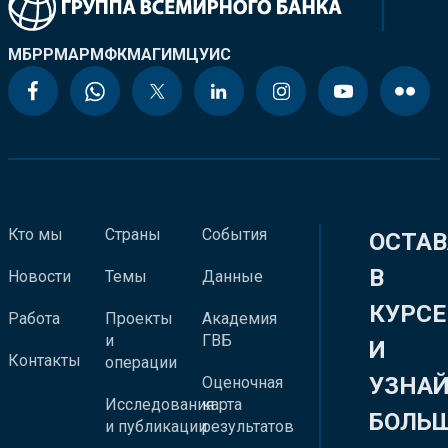
МБРР
МАР
МФК
МАГИ
МЦУИС
Кто мы
Страны
События
ОСТАВ
В
Новости
Темы
Данные
КУРСЕ
Работа
Проекты
Академия
и
ГВБ
И
Контакты
операции
УЗНА
Оценочная
Исследования
карта
БОЛЬ
и публикации
результатов