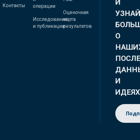
И
Контакты
операции
УЗНА
Оценочная
Исследования
карта
БОЛЬ
и публикации
результатов
О
НАШИ
ПОСЛ
ДАНН
И
ИДЕЯ
Подп