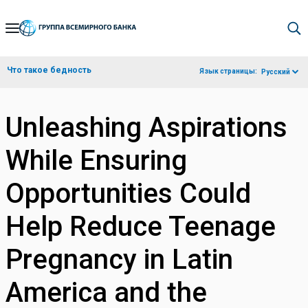
Skip
to
Main
Что такое бедность
Язык страницы:
Русский
Navigation
Unleashing Aspirations
While Ensuring
Opportunities Could
Help Reduce Teenage
Pregnancy in Latin
America and the