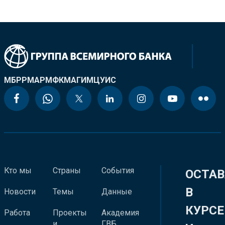
МБРР
МАР
МФК
МАГИ
МЦУИС
Кто мы
Страны
События
ОСТАВ
В
Новости
Темы
Данные
КУРСЕ
Работа
Проекты
Академия
и
ГВБ