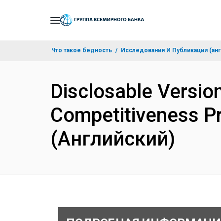
Skip
to
Main
Что такое бедность
Исследования И Публикации (анг
Navigation
Disclosable Versio
Competitiveness Pr
(Английский)