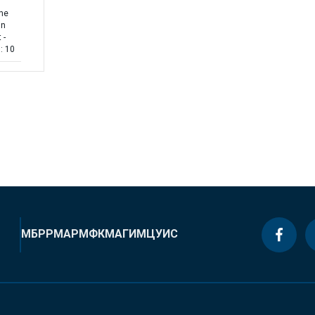
the
in
 -
: 10
МБРР
МАР
МФК
МАГИ
МЦУИС