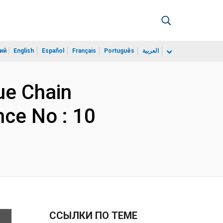
ий
English
Español
Français
Português
العربية
ue Chain
nce No : 10
ССЫЛКИ ПО ТЕМЕ