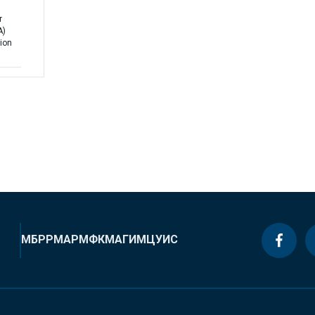
r
A)
tion
МБРР
МАР
МФК
МАГИ
МЦУИС