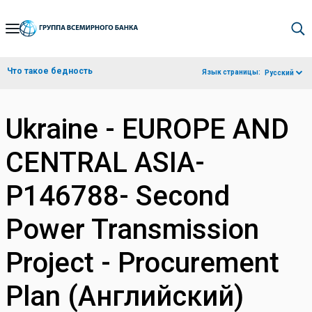
Skip
to
Main
Что такое бедность
Язык страницы:
Русский
Navigation
Ukraine - EUROPE AND
CENTRAL ASIA-
P146788- Second
Power Transmission
Project - Procurement
Plan (Английский)