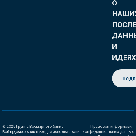
О
НАШИ
ПОСЛ
ДАНН
И
ИДЕЯ
Подп
© 2025 Группа Всемирного банка.
Правовая информация
Все права сохранены.
Уведомление о порядке использования конфиденциальных данных