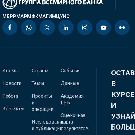
МБРР
МАР
МФК
МАГИ
МЦУИС
Кто мы
Страны
События
ОСТАВ
В
Новости
Темы
Данные
КУРСЕ
Работа
Проекты
Академия
и
ГВБ
И
Контакты
операции
УЗНА
Оценочная
Исследования
карта
БОЛЬ
и публикации
результатов