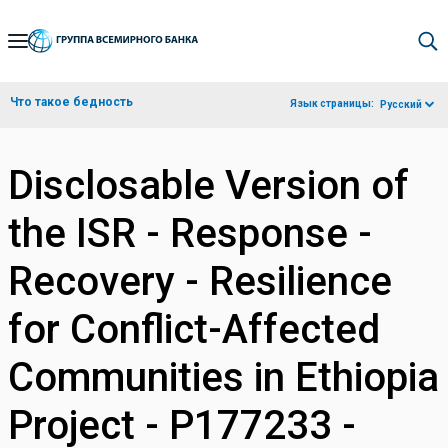
Skip
to
Main
Что такое бедность
Язык страницы:
Русский
Navigation
Disclosable Version of
the ISR - Response -
Recovery - Resilience
for Conflict-Affected
Communities in Ethiopia
Project - P177233 -