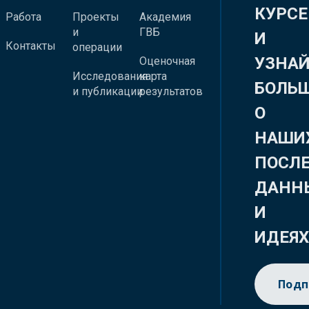
КУРСЕ
Работа
Проекты
Академия
и
ГВБ
И
Контакты
операции
УЗНА
Оценочная
Исследования
карта
БОЛЬ
и публикации
результатов
О
НАШИ
ПОСЛ
ДАНН
И
ИДЕЯ
Подп