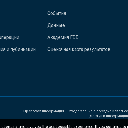
События
Данные
операции
Академия ГВБ
ия и публикации
Оценочная карта результатов
Правовая информация
Уведомление о порядке использ
Доступ к информации
nctionality and give you the best possible experience. If you continue to