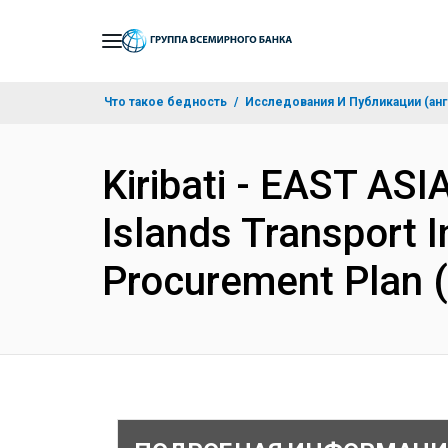
Skip
to
Main
Что такое бедность
Исследования И Публикации (анг
Navigation
Kiribati - EAST AS
Islands Transport I
Procurement Plan 