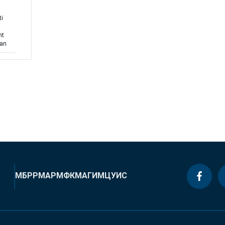
ti
nt
lan
МБРР
МАР
МФК
МАГИ
МЦУИС