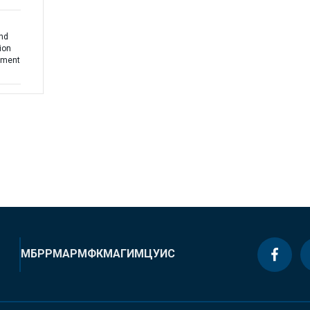
nd
ion
ement
МБРР
МАР
МФК
МАГИ
МЦУИС