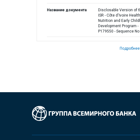
Название документа
Disclosable Version of 
ISR - Côte d'Ivoire Healt
Nutrition and Early Chil
Development Program -
P179550 - Sequence No 
Подробнее