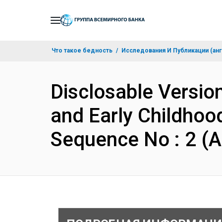
Skip
to
Main
Что такое бедность
Исследования И Публикации (анг
Navigation
Disclosable Version
and Early Childho
Sequence No : 2 (