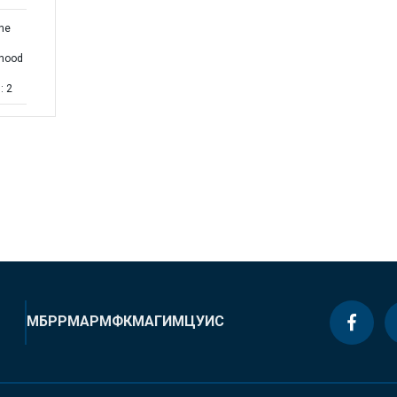
the
h
dhood
: 2
МБРР
МАР
МФК
МАГИ
МЦУИС