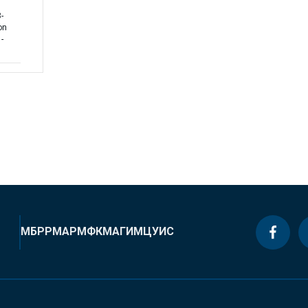
-
on
-
МБРР
МАР
МФК
МАГИ
МЦУИС