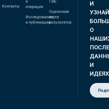
и
ГВБ
И
Контакты
операции
УЗНА
Оценочная
Исследования
карта
БОЛЬ
и публикации
результатов
О
НАШИ
ПОСЛ
ДАНН
И
ИДЕЯ
Подп