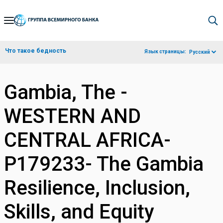
Skip
to
Main
Что такое бедность
Язык страницы:
Русский
Navigation
Gambia, The -
WESTERN AND
CENTRAL AFRICA-
P179233- The Gambia
Resilience, Inclusion,
Skills, and Equity