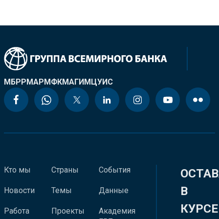
МБРР
МАР
МФК
МАГИ
МЦУИС
Кто мы
Страны
События
ОСТАВ
В
Новости
Темы
Данные
КУРСЕ
Работа
Проекты
Академия