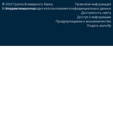
© 2025 Группа Всемирного банка.
Правовая информация
Все права сохранены.
Уведомление о порядке использования конфиденциальных данных
Доступность сайта
Доступ к информации
Предупреждение о мошенничестве
Подать жалобу