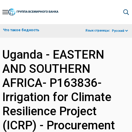
Skip
to
Main
Что такое бедность
Язык страницы:
Русский
Navigation
Uganda - EASTERN
AND SOUTHERN
AFRICA- P163836-
Irrigation for Climate
Resilience Project
(ICRP) - Procurement