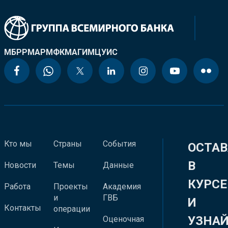
МБРР
МАР
МФК
МАГИ
МЦУИС
Кто мы
Страны
События
ОСТАВ
В
Новости
Темы
Данные
КУРСЕ
Работа
Проекты
Академия
и
ГВБ
И
Контакты
операции
УЗНА
Оценочная