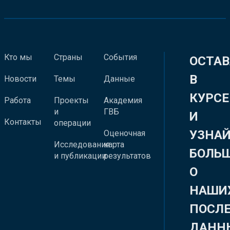
Кто мы
Страны
События
ОСТАВ
В
Новости
Темы
Данные
КУРСЕ
Работа
Проекты
Академия
и
ГВБ
И
Контакты
операции
УЗНА
Оценочная
Исследования
карта
БОЛЬ
и публикации
результатов
О
НАШИ
ПОСЛ
ДАНН