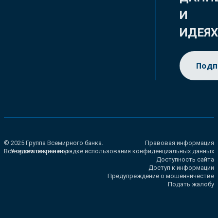
И
ИДЕЯ
Подп
© 2025 Группа Всемирного банка.
Правовая информация
Все права сохранены.
Уведомление о порядке использования конфиденциальных данных
Доступность сайта
Доступ к информации
Предупреждение о мошенничестве
Подать жалобу