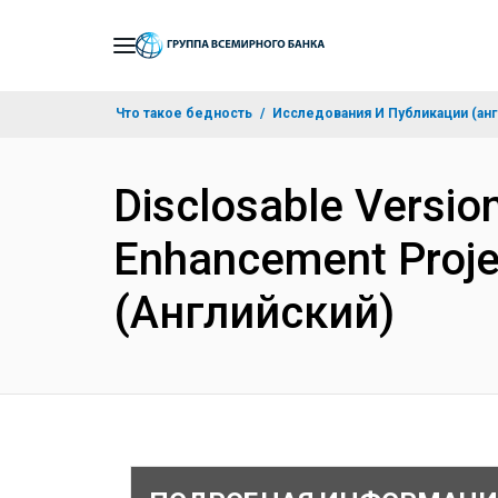
Skip
to
Main
Что такое бедность
Исследования И Публикации (анг
Navigation
Disclosable Version
Enhancement Proje
(Английский)