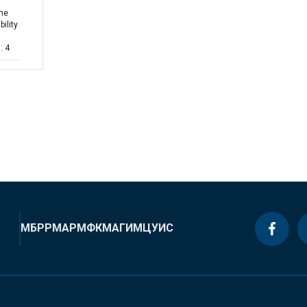
the
bility
: 4
МБРР
МАР
МФК
МАГИ
МЦУИС