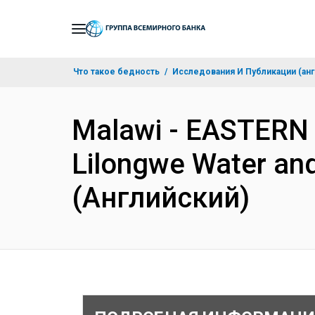
Skip
to
Main
Что такое бедность
Исследования И Публикации (анг
Navigation
Malawi - EASTERN
Lilongwe Water and
(Английский)