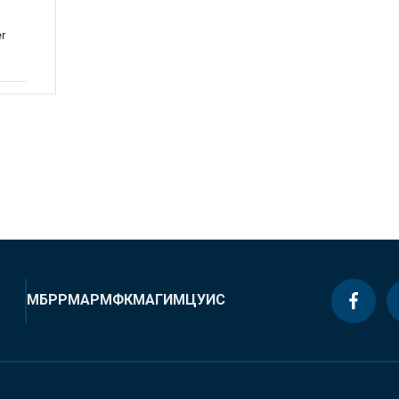
r
МБРР
МАР
МФК
МАГИ
МЦУИС