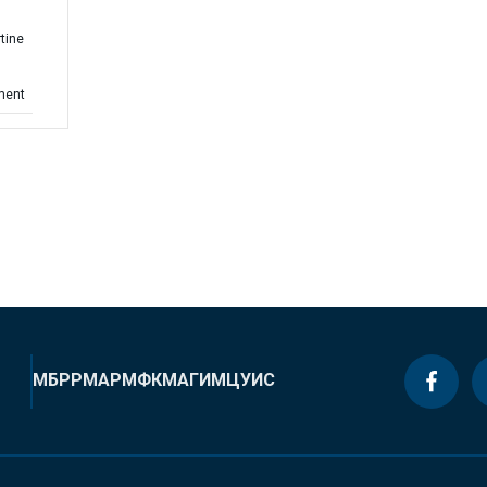
tine
ment
МБРР
МАР
МФК
МАГИ
МЦУИС