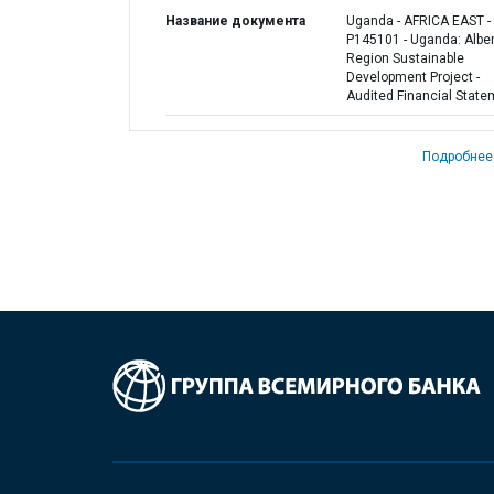
Название документа
Uganda - AFRICA EAST -
P145101 - Uganda: Alber
Region Sustainable
Development Project -
Audited Financial State
Подробнее