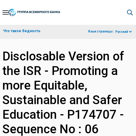
Skip
to
Main
Что такое бедность
Язык страницы:
Русский
Navigation
Disclosable Version of
the ISR - Promoting a
more Equitable,
Sustainable and Safer
Education - P174707 -
Sequence No : 06