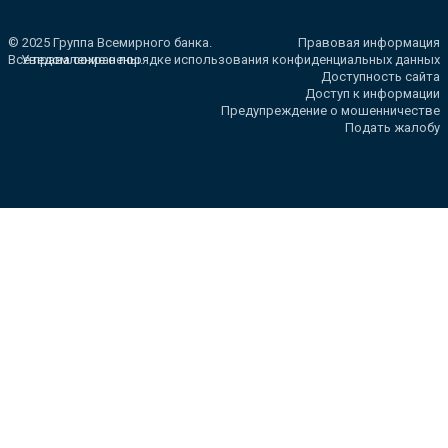
© 2025 Группа Всемирного банка.
Правовая информация
Все права сохранены.
Уведомление о порядке использования конфиденциальных данных
Доступность сайта
Доступ к информации
Предупреждение о мошенничестве
Подать жалобу