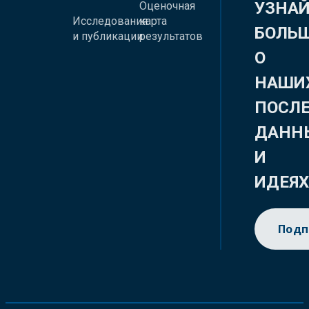
УЗНА
Оценочная
Исследования
карта
БОЛЬ
и публикации
результатов
О
НАШИ
ПОСЛ
ДАНН
И
ИДЕЯ
Подп