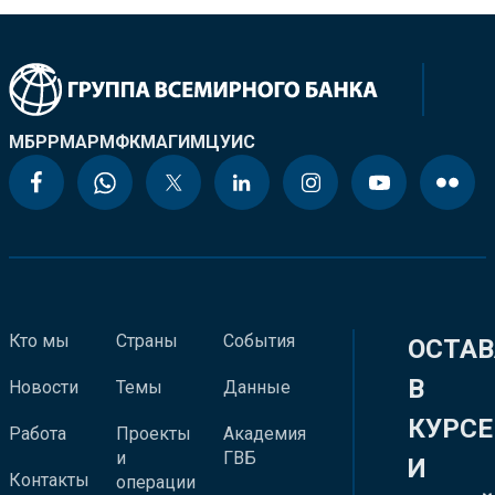
МБРР
МАР
МФК
МАГИ
МЦУИС
Кто мы
Страны
События
ОСТАВ
В
Новости
Темы
Данные
КУРСЕ
Работа
Проекты
Академия
и
ГВБ
И
Контакты
операции