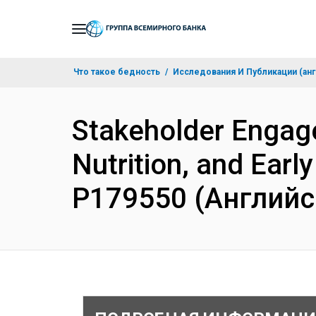
Skip
to
Main
Что такое бедность
Исследования И Публикации (анг
Navigation
Stakeholder Engage
Nutrition, and Ear
P179550 (Английс