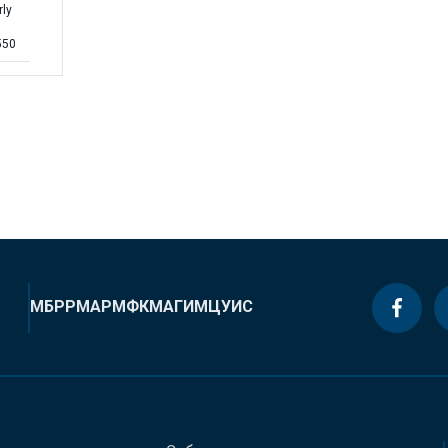
rly
550
МБРР
МАР
МФК
МАГИ
МЦУИС