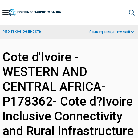
Skip
to
Main
Что такое бедность
Язык страницы:
Русский
Navigation
Cote d'Ivoire -
WESTERN AND
CENTRAL AFRICA-
P178362- Cote d?Ivoire
Inclusive Connectivity
and Rural Infrastructure