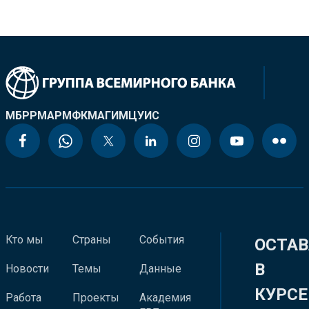
МБРР
МАР
МФК
МАГИ
МЦУИС
Кто мы
Страны
События
ОСТАВ
В
Новости
Темы
Данные
КУРСЕ
Работа
Проекты
Академия