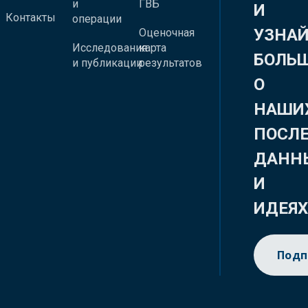
и
ГВБ
И
Контакты
операции
УЗНА
Оценочная
Исследования
карта
БОЛЬ
и публикации
результатов
О
НАШИ
ПОСЛ
ДАНН
И
ИДЕЯ
Подп