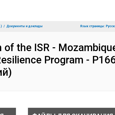
.)
Документы и доклады
Язык страницы:
Русск
n of the ISR - Mozambique
silience Program - P16
ий)