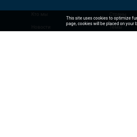
Кто мы
Страны
This site uses cookies to optimize fu
page, cookies will be placed on your
Новости
Темы
Работа
Проекты и 
Контакты
Исследован
© 2025 Группа Всемирного банка. Все права сохранены.