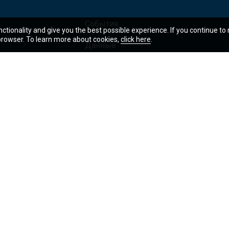
События
nctionality and give you the best possible experience. If you continue to
 browser. To learn more about cookies,
click here
.
Данные
операции
Академия ГВБ
ия и публикации
Оценочная карта результатов
Правовая информация
Уведомление о порядке использ
Доступ к информации