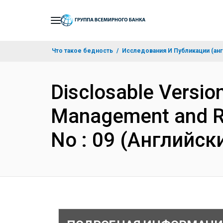
Skip
to
Main
Что такое бедность
Исследования И Публикации (анг
Navigation
Disclosable Versio
Management and Re
No : 09 (Английск