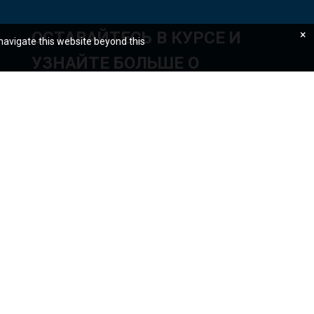
ОСТАВАЙТЕСЬ В КУРСЕ И
×
 navigate this website beyond this
УЗНАЙТЕ БОЛЬШЕ О
НАШИХ ПОСЛЕДНИХ
ДАННЫХ И ИДЕЯХ
Подписаться
ования конфиденциальных данных
Доступность сайта
Предупреждение о мошенничестве
Подать жалобу