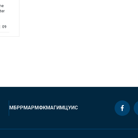
the
ter
: 09
МБРР
МАР
МФК
МАГИ
МЦУИС