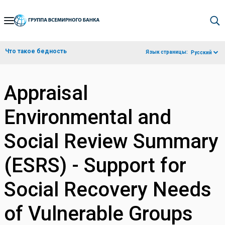
Skip
to
Main
Что такое бедность
Язык страницы:
Русский
Navigation
Appraisal
Environmental and
Social Review Summary
(ESRS) - Support for
Social Recovery Needs
of Vulnerable Groups