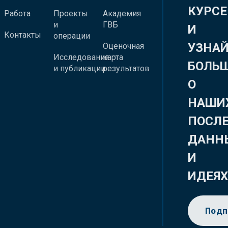
КУРСЕ
Работа
Проекты
Академия
и
ГВБ
И
Контакты
операции
УЗНА
Оценочная
Исследования
карта
БОЛЬ
и публикации
результатов
О
НАШИ
ПОСЛ
ДАНН
И
ИДЕЯ
Подп