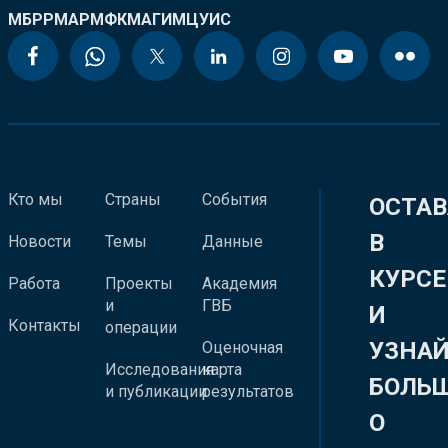
МБРР
МАР
МФК
МАГИ
МЦУИС
Кто мы
Страны
События
ОСТАВ
В
Новости
Темы
Данные
КУРСЕ
Работа
Проекты
Академия
и
ГВБ
И
Контакты
операции
УЗНА
Оценочная
Исследования
карта
БОЛЬ
и публикации
результатов
О