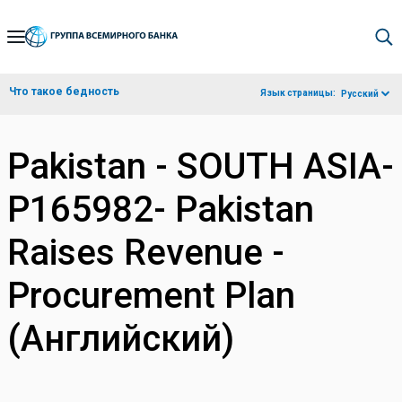
Skip
to
Main
Что такое бедность
Язык страницы:
Русский
Navigation
Pakistan - SOUTH ASIA-
P165982- Pakistan
Raises Revenue -
Procurement Plan
(Английский)