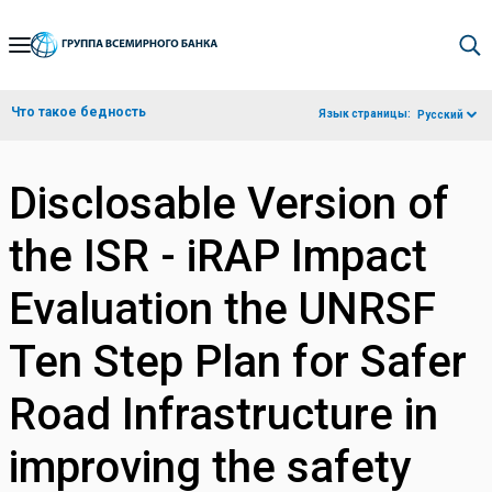
Skip
to
Main
Что такое бедность
Язык страницы:
Русский
Navigation
Disclosable Version of
the ISR - iRAP Impact
Evaluation the UNRSF
Ten Step Plan for Safer
Road Infrastructure in
improving the safety