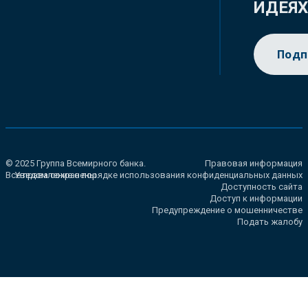
ИДЕЯ
Подп
© 2025 Группа Всемирного банка.
Правовая информация
Все права сохранены.
Уведомление о порядке использования конфиденциальных данных
Доступность сайта
Доступ к информации
Предупреждение о мошенничестве
Подать жалобу