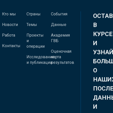
Кто мы
Страны
События
ОСТАВ
В
Новости
Темы
Данные
КУРСЕ
Работа
Проекты
Академия
и
ГВБ
И
Контакты
операции
УЗНА
Оценочная
Исследования
карта
БОЛЬ
и публикации
результатов
О
НАШИ
ПОСЛ
ДАНН
И