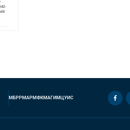
D
042-
ild
МБРР
МАР
МФК
МАГИ
МЦУИС