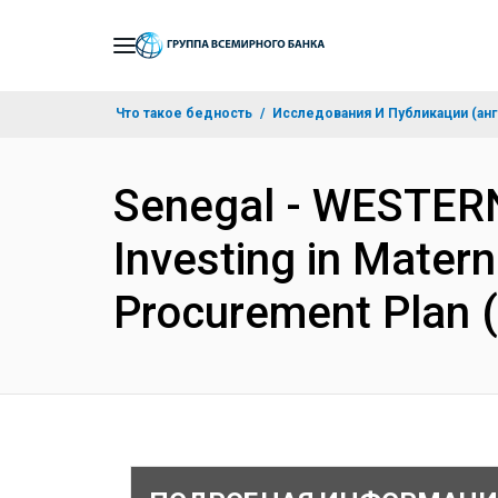
Skip
to
Main
Что такое бедность
Исследования И Публикации (анг
Navigation
Senegal - WESTER
Investing in Matern
Procurement Plan 