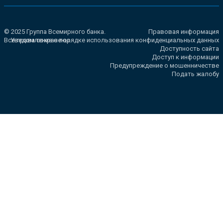
© 2025 Группа Всемирного банка.
Правовая информация
Все права сохранены.
Уведомление о порядке использования конфиденциальных данных
Доступность сайта
Доступ к информации
Предупреждение о мошенничестве
Подать жалобу