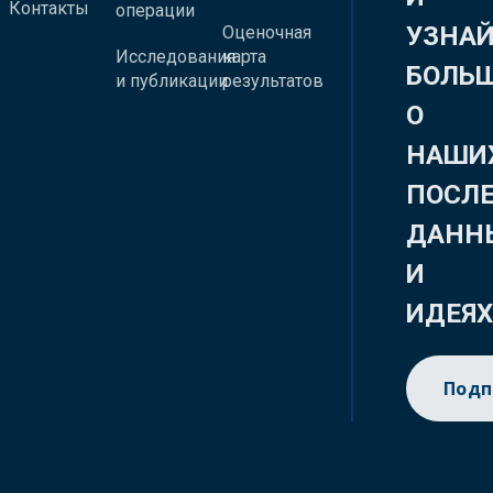
Контакты
операции
УЗНА
Оценочная
Исследования
карта
БОЛЬ
и публикации
результатов
О
НАШИ
ПОСЛ
ДАНН
И
ИДЕЯ
Подп