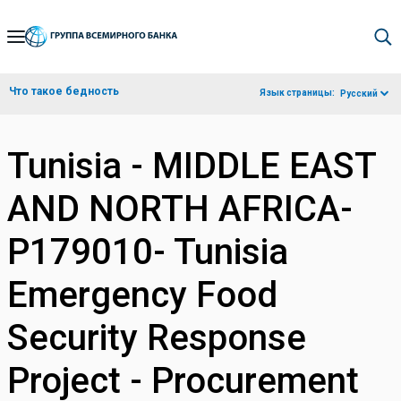
Skip
to
Main
Что такое бедность
Язык страницы:
Русский
Navigation
Tunisia - MIDDLE EAST
AND NORTH AFRICA-
P179010- Tunisia
Emergency Food
Security Response
Project - Procurement