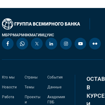
МБРР
МАР
МФК
МАГИ
МЦУИС
Кто мы
Страны
События
ОСТАВ
В
Новости
Темы
Данные
КУРСЕ
Работа
Проекты
Академия
и
ГВБ
И